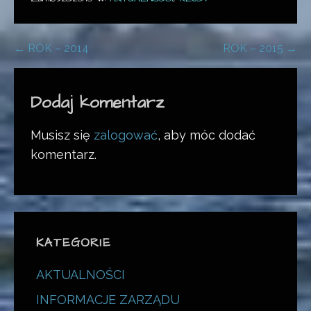
Nawigacja
← ROK – 2014
ROK – 2015 →
wpisu
Dodaj komentarz
Musisz się
zalogować
, aby móc dodać
komentarz.
KATEGORIE
AKTUALNOŚCI
INFORMACJE ZARZĄDU