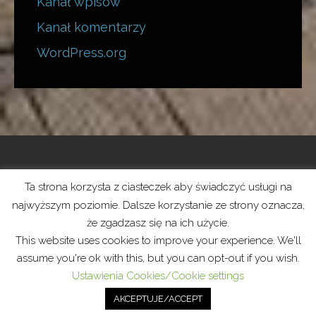
Kanał wpisów
Kanał komentarzy
WordPress.org
Ta strona korzysta z ciasteczek aby świadczyć usługi na
Polityka prywatności
najwyższym poziomie. Dalsze korzystanie ze strony oznacza,
że zgadzasz się na ich użycie.
Prawa autorskie © 2026 Stowarzyszenie Żeglarskie —
This website uses cookies to improve your experience. We'll
Lyrical motyw WordPress od
GoDaddy
assume you're ok with this, but you can opt-out if you wish.
Ustawienia Cookies/Cookie settings
AKCEPTUJE/ACCEPT