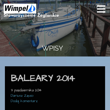
Przejdź
do
treści
Stowarzyszenie Żeglarskie
WPISY
BALEARY 2014
3 października 2014
Dariusz Zięzio
Dodaj komentarz