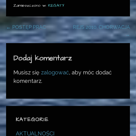
Zamieszczono w:
REGATY
Nawigacja
← POSTĘP PRAC
REJS 2010, CHORWACJA
→
wpisu
Dodaj komentarz
Musisz się
zalogować
, aby móc dodać
komentarz.
KATEGORIE
AKTUALNOŚCI