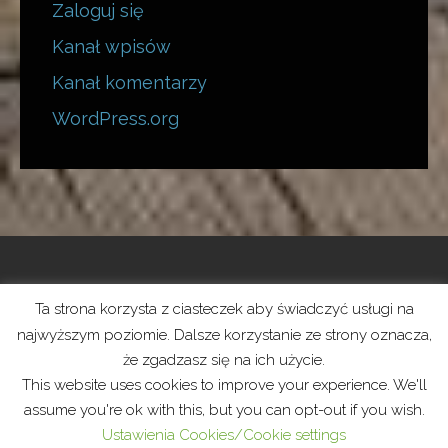
Zaloguj się
Kanał wpisów
Kanał komentarzy
WordPress.org
Ta strona korzysta z ciasteczek aby świadczyć usługi na
Polityka prywatności
najwyższym poziomie. Dalsze korzystanie ze strony oznacza,
że zgadzasz się na ich użycie.
Prawa autorskie © 2026 Stowarzyszenie Żeglarskie —
This website uses cookies to improve your experience. We'll
Lyrical motyw WordPress od
GoDaddy
assume you're ok with this, but you can opt-out if you wish.
Ustawienia Cookies/Cookie settings